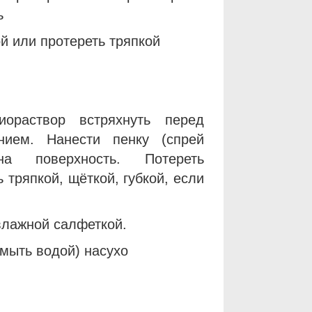
ь
й или протереть тряпкой
иораствор встряхнуть перед
анием. Нанести пенку (спрей
на поверхность. Потереть
 тряпкой, щёткой, губкой, если
влажной салфеткой.
смыть водой) насухо