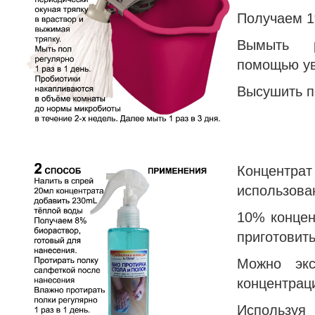
Получаем 1
Вымыть р
помощью ув
Высушить п
Концентра
использова
10% концен
приготовит
Можно экс
концентрац
Используя