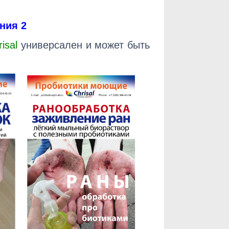
ения 2
risa
l
универсален и может быть