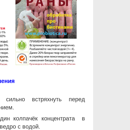
нения
т сильно встряхнуть перед
нием.
один колпачёк концентрата в
ведро с водой.