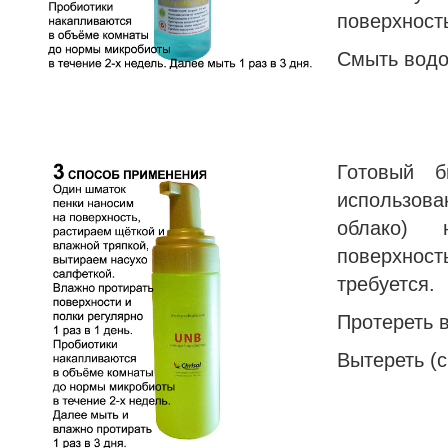
поверхност
Смыть водо
Готовый б
использов
облако) 
поверхность
требуется.
Протереть 
Вытереть (