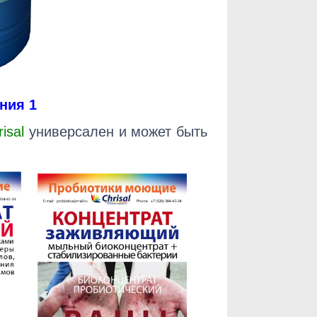
ения 1
risa
l
универсален и может быть